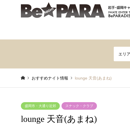
エリ
おすすめナイト情報
lounge 天音(あまね)
盛岡市・大通り近郊
スナック・クラブ
lounge 天音(あまね)