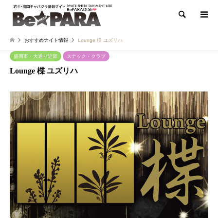
検索
おすすめナイト情報
Lounge 楪 ユズリハ
盛岡市・大通り近郊
スナック・クラブ
Lounge 楪 ユズリハ